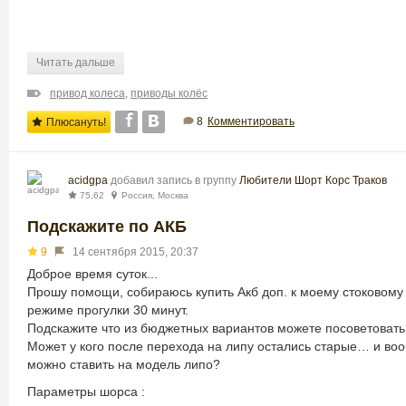
Читать дальше
привод колеса
,
приводы колёс
8
Комментировать
Плюсануть!
acidgpa
добавил запись в группу
Любители Шорт Корс Траков
75,62
Россия, Москва
Подскажите по АКБ
9
14 сентября 2015, 20:37
Доброе время суток...
Прошу помощи, собираюсь купить Акб доп. к моему стоковому 
режиме прогулки 30 минут.
Подскажите что из бюджетных вариантов можете посоветовать
Может у кого после перехода на липу остались старые… и воо
можно ставить на модель липо?
Параметры шорса :