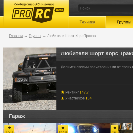
beta
Техника
Группы
→
→
Главная
Группы
Любители Шорт Корс Траков
Любители Шорт Корс Трак
Делимся своими впечатлениями от своих 
Рейтинг
147,7
Участников
154
Гараж
177,7
157,3
148