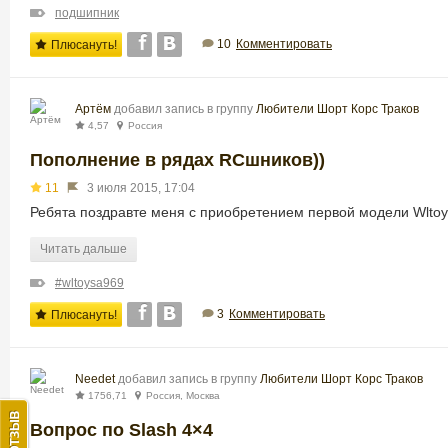
подшипник
10
Комментировать
Плюсануть!
Артём
добавил запись в группу
Любители Шорт Корс Траков
4,57
Россия
Пополнение в рядах RCшников))
11
3 июля 2015, 17:04
Ребята поздравте меня с приобретением первой модели Wltoys
Читать дальше
#wltoysa969
3
Комментировать
Плюсануть!
Needet
добавил запись в группу
Любители Шорт Корс Траков
1756,71
Россия, Москва
Вопрос по Slash 4×4