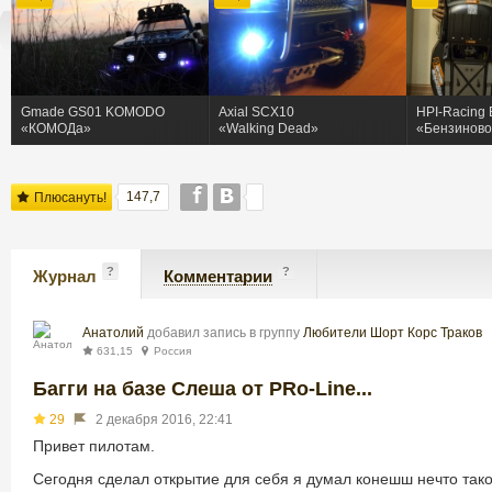
Gmade GS01 KOMODO
Axial SCX10
HPI-Racing 
«КОМОДа»
«Walking Dead»
«Бензинов
147,7
Плюсануть!
?
?
Журнал
Комментарии
Анатолий
добавил запись в группу
Любители Шорт Корс Траков
631,15
Россия
Багги на базе Слеша от PRo-Line...
29
2 декабря 2016, 22:41
Привет пилотам.
Сегодня сделал открытие для себя я думал конешш нечто такое