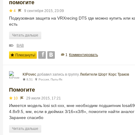
помогите
4
9 сентября 2015, 23:09
Подкузовная защита на VRXrecing DT5 где можно купить или к
есть
Читать дальше
ВАВ
1
Комментировать
Плюсануть!
KIPovec
добавил запись в группу
Любители Шорт Корс Траков
8,51
Россия, Пыть-Ях
Помогите
10
29 июля 2015, 17:21
Имеется модель losi sct-xxx, мне необходим подшипник losa69
4.8х9.5, мм, если в дюймах 3/16«x3/8», помогите найти аналог 
Заранее спасибо
Читать дальше