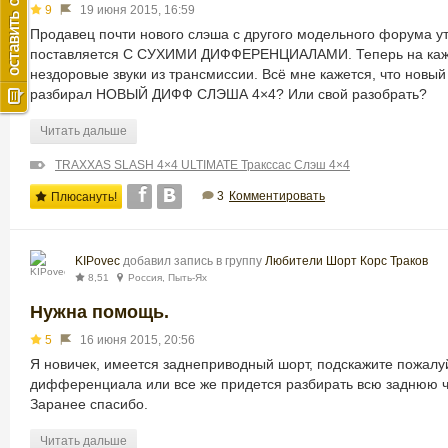
9
19 июня 2015, 16:59
Продавец почти нового слэша с другого модельного форума ут
поставляется С СУХИМИ ДИФФЕРЕНЦИАЛАМИ. Теперь на кажд
нездоровые звуки из трансмиссии. Всё мне кажется, что новый 
разбирал НОВЫЙ ДИФФ СЛЭША 4×4? Или свой разобрать?
Читать дальше
TRAXXAS SLASH 4×4 ULTIMATE Тракссас Слэш 4×4
3
Комментировать
Плюсануть!
KIPovec
добавил запись в группу
Любители Шорт Корс Траков
8,51
Россия, Пыть-Ях
Нужна помощь.
5
16 июня 2015, 20:56
Я новичек, имеется заднеприводный шорт, подскажите пожалуй
дифференциала или все же придется разбирать всю заднюю час
Заранее спасибо.
Читать дальше