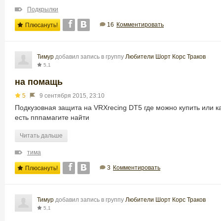
Подкрылки
16
Комментировать
Плюсануть!
Тимур
добавил запись в группу
Любители Шорт Корс Траков
5,1
на помащь
5
9 сентября 2015, 23:10
Подкузовная защита на VRXrecing DT5 где можно купить или к
есть пппамагите найти
Читать дальше
тима
3
Комментировать
Плюсануть!
Тимур
добавил запись в группу
Любители Шорт Корс Траков
5,1