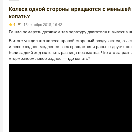
Колеса одной стороны вращаются с меньшей с
копать?
4
13 октября 2015, 16:42
Решил померять датчиком температуру двигателя и вывесив ш
В итоге увидел что колеса правой стороный раздуваются, а ле
и левое заднее медленее всех вращается и раньше других ост
Если задний ход включить разница незаметна. Что это за разн
«тормозное» левое заднее — где копать?