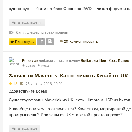
существует… багги на базе Слешера 2WD… читал форум и наб
Читать дальше →
багги
,
слешер
,
китовая модель
28
Комментировать
Плюсануть!
Вячеслав
добавил запись в группу
Любители Шорт Корс Траков
168,07
Россия
Запчасти Maverick. Как отличить Китай от UK
13
25 января 2016, 10:01
Здравствуйте Всем!
Существуют запы Maverick из UK, есть Himoto и HSP из Китая
И вообще они чем то отличаются? Качеством, маркировкой дет
проигрываешь? Или запы из UK это китай просто дороже?
Читать дальше