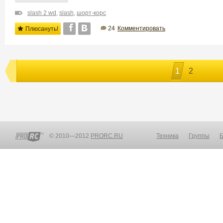
slash 2 wd
,
slash
,
шорт-корс
24
Комментировать
Плюсануть!
1
2
© 2010—2012
PRORC.RU
Техника
Группы
Б