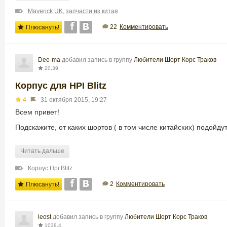
Maverick UK
,
запчасти из китая
22
Комментировать
Плюсануть!
Dee-ma
добавил запись в группу
Любители Шорт Корс Траков
20,39
Корпус для HPI Blitz
4
31 октября 2015, 19:27
Всем привет!
Подскажите, от каких шортов ( в том числе китайских) подойдут
Читать дальше
Корпус Hpi Blitz
2
Комментировать
Плюсануть!
leost
добавил запись в группу
Любители Шорт Корс Траков
1038,4