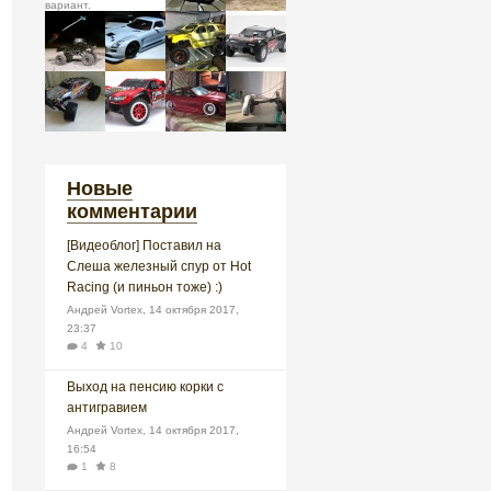
Новые
комментарии
[Видеоблог] Поставил на
Слеша железный спур от Hot
Racing (и пиньон тоже) :)
Андрей Vortex
,
14 октября 2017,
23:37
4
10
Выход на пенсию корки с
антигравием
Андрей Vortex
,
14 октября 2017,
16:54
1
8