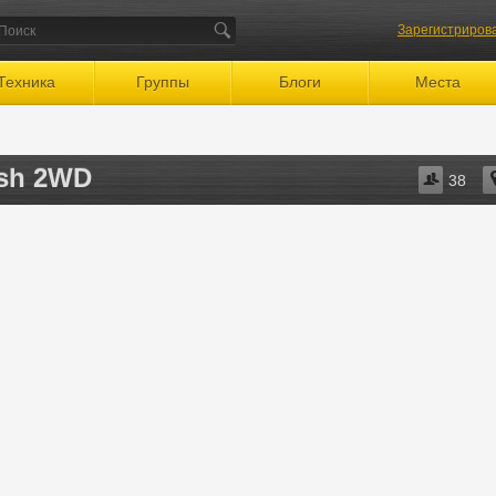
Зарегистриров
Техника
Группы
Блоги
Места
ash 2WD
38