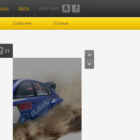
аться
Войти
Вход через
События
Статьи
21
DRX