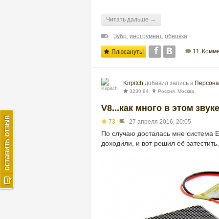
Читать дальше →
Зубр
,
инструмент
,
обновка
11
Комме
Плюсануть!
Kirpitch
добавил запись в
Персона
3230,94
Россия, Москва
V8...как много в этом звуке.
73
27 апреля 2016, 20:05
По случаю досталась мне система E
доходили, и вот решил её затестить.