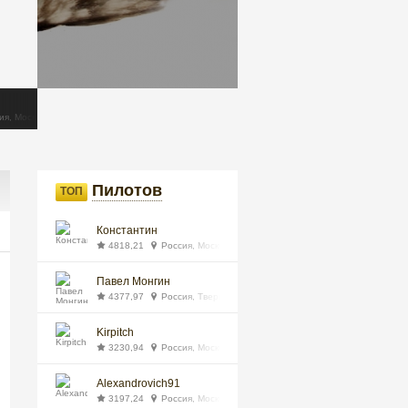
maxiiim63
Влад
35,12
Россия
87,92
Россия, Екатеринбург
ия, Москва
Пилотов
ТОП
Константин
4818,21
Россия, Москва
Павел Монгин
4377,97
Россия, Тверь
Kirpitch
3230,94
Россия, Москва
Alexandrovich91
3197,24
Россия, Москва