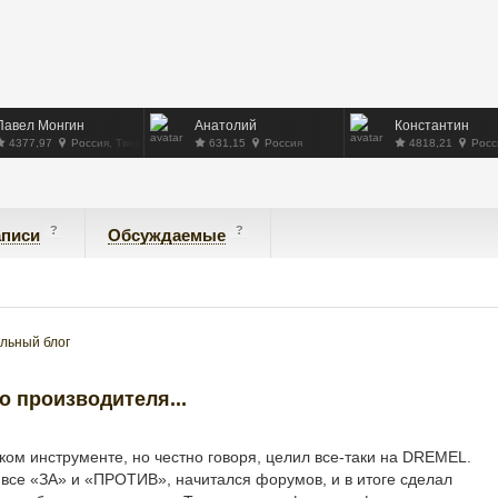
Павел Монгин
Анатолий
Константин
4377,97
Россия, Тверь
631,15
Россия
4818,21
Росс
?
?
аписи
Обсуждаемые
льный блог
 производителя...
ком инструменте, но честно говоря, целил все-таки на DREMEL.
все «ЗА» и «ПРОТИВ», начитался форумов, и в итоге сделал