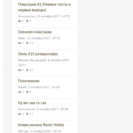
Покатушка #1 [Первые тесты и
первые выводы]
Константин
,
13 октября 2017, 14:51
2
4
Осенняя покатушка
Иван
,
12 октября 2017, 07:35
2
22
Silvia S15 postapocalips
Михаил Гвоздецкий
,
8 октября 2017,
15:37
4
10
Пополнение
Юрий
,
7 октября 2017, 14:29
6
8
Ну вот как то так
Константин
,
5 октября 2017, 20:49
2
27
Новая резина Remo Hobby
Митька
,
3 октября 2017, 16:37