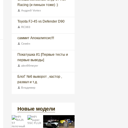
Racing (и пиньон тоже) :)
Андрей Vortex
Toyota FJ-45 vs Defender D90
RC383
саммит Апокалипсис!!!
Семён
Покатушка #1 [Первые тесты и
первые выводы]
alex66meyer
БлоГ №6 выворот , кастор ,
развал и т.д.
Владимир
Новые модели