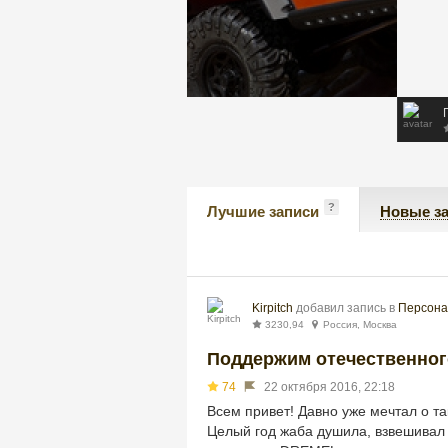
Ivanoff-11
Original Hero
я, Тверь
2616,05
263,4
Россия, Москва
Leo
Константин
, Москва
1091,87
Россия
4818,21
Россия, Москва
?
Лучшие записи
Новые з
Kirpitch
добавил запись в
Персона
3230,94
Россия, Москва
Поддержим отечественного
74
22 октября 2016, 22:18
Всем привет! Давно уже мечтал о та
Целый год жаба душила, взвешивал 