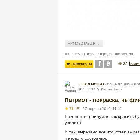
Читать дальше →
ESS-TT
,
thinder tiger
,
Sound system
35
Комме
Плюсануть!
Павел Монгин
добавил запись в 
4377,97
Россия, Тверь
Патриот - покраска, не фи
71
27 апреля 2016, 11:42
Наконец то придумал как красить б
увидите.
И так, вырезано все что хотел выре
матового состояния.