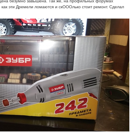
 цена безумно завышена. Так же, на профильных форумах
, как эти Дремели ломаются и скОООлько стоит ремонт. Сделал