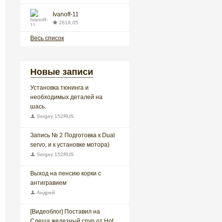
Ivanoff-11
2616,05
Весь список
Новые записи
Установка тюнинга и
необходимых деталей на
шась.
Sergey 152RUS
Запись № 2 Подготовка к Dual
servo, и к установке мотора)
Sergey 152RUS
Выход на пенсию корки с
антигравием
Андрей
[Видеоблог] Поставил на
Слеша железный спур от Hot