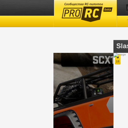
beta
Sl
67
32
16