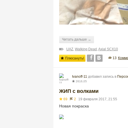
Читать дальше →
UAZ
,
Walking Dead
,
Axial SCX10
13
Комме
Плюсануть!
Ivanoff-11
добавил запись в
Персо
2616,05
ЖИП с волками
69
2
19 февраля 2017, 21:55
Новая покраска