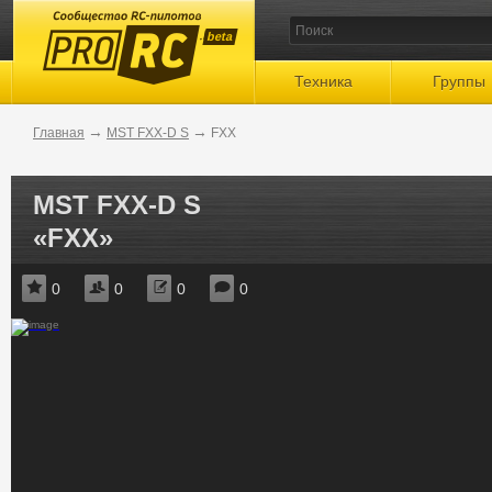
beta
Техника
Группы
→
→
Главная
MST FXX-D S
FXX
MST FXX-D S
«FXX»
0
0
0
0