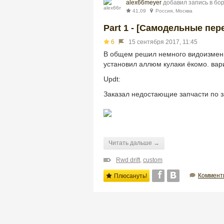
alex66meyer
добавил запись в бо
41,09
Россия, Москва
Part 1 - [Самодельные пер
6
15 сентября 2017, 11:45
В общем решил немного видоизмени
установил аллюм кулаки ёкомо. вари
Updt:
Заказал недостающие запчасти по з
Читать дальше →
Rwd drift
,
custom
Коммент
Плюсануть!