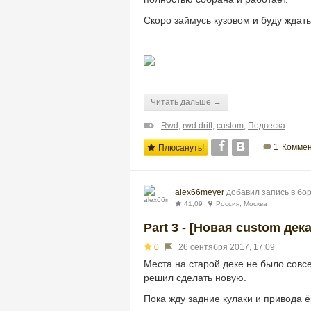
Скоро займусь кузовом и буду ждать 
Читать дальше →
Rwd
,
rwd drift
,
custom
,
Подвеска
1
Коммен
Плюсануть!
alex66meyer
добавил запись в бо
41,09
Россия, Москва
Part 3 - [Новая custom дека
0
26 сентября 2017, 17:09
Места на старой деке не было совс
решил сделать новую.
Пока жду задние кулаки и привода 