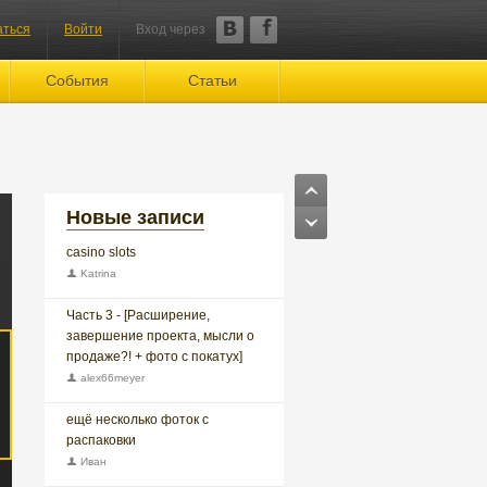
аться
Войти
Вход через
События
Статьи
Новые записи
casino slots
Katrina
Часть 3 - [Расширение,
завершение проекта, мысли о
продаже?! + фото с покатух]
alex66meyer
ещё несколько фоток с
распаковки
Иван