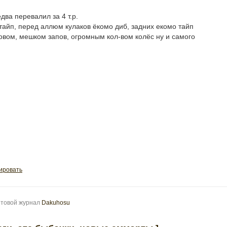
ва перевалил за 4 т.р.
тайп, перед аллюм кулаков ёкомо диб, задних екомо тайп
зовом, мешком запов, огромным кол-вом колёс ну и самого
ировать
ртовой журнал
Dakuhosu