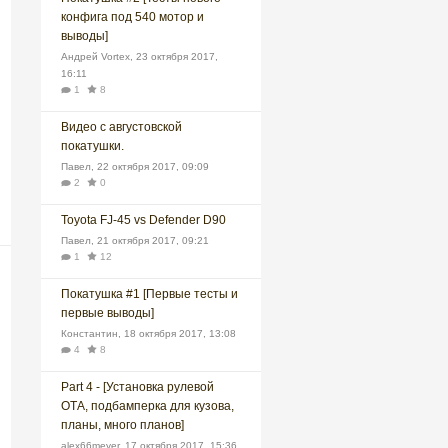
конфига под 540 мотор и
выводы]
Андрей Vortex
,
23 октября 2017,
16:11
1
8
Видео с августовской
покатушки.
Павел
,
22 октября 2017, 09:09
2
0
Toyota FJ-45 vs Defender D90
Павел
,
21 октября 2017, 09:21
1
12
Покатушка #1 [Первые тесты и
первые выводы]
Константин
,
18 октября 2017, 13:08
4
8
Part 4 - [Установка рулевой
ОТА, подбамперка для кузова,
планы, много планов]
alex66meyer
,
17 октября 2017, 15:36