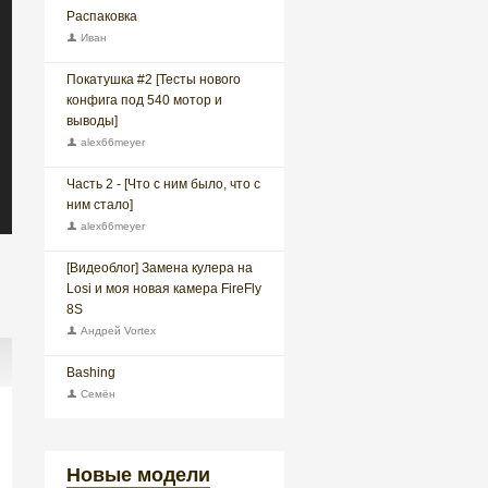
Распаковка
Иван
Покатушка #2 [Тесты нового
конфига под 540 мотор и
выводы]
alex66meyer
Часть 2 - [Что с ним было, что с
ним стало]
alex66meyer
[Видеоблог] Замена кулера на
Losi и моя новая камера FireFly
8S
Андрей Vortex
Bashing
Семён
Новые модели