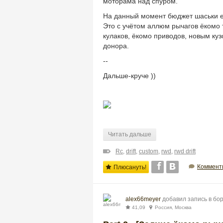
моторама над спуром.
На данный момент бюджет шаськи ед
Это с учётом аллюм рычагов ёкомо 
кулаков, ёкомо приводов, новым ку
донора.
--
Дальше-круче ))
Читать дальше
Rc
,
drift
,
custom
,
rwd
,
rwd drift
Коммент
Плюсануть!
alex66meyer
добавил запись в бо
41,09
Россия, Москва