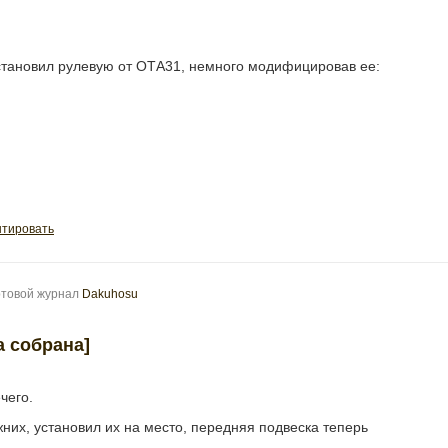
установил рулевую от ОТА31, немного модифицировав ее:
тировать
ртовой журнал
Dakuhosu
а собрана]
чего.
них, установил их на место, передняя подвеска теперь