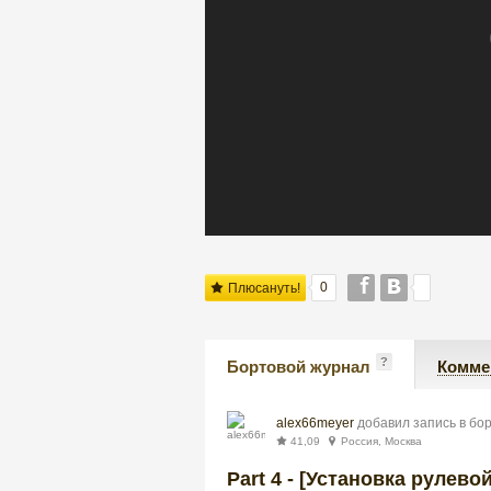
0
Плюсануть!
?
Бортовой журнал
Комме
alex66meyer
добавил запись в бо
41,09
Россия, Москва
Part 4 - [Установка рулев