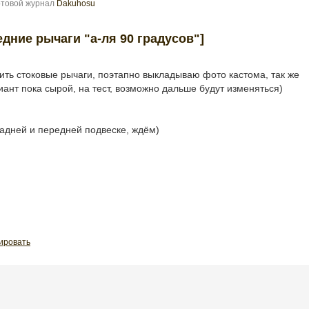
ртовой журнал
Dakuhosu
едние рычаги "а-ля 90 градусов"]
ть стоковые рычаги, поэтапно выкладываю фото кастома, так же
ант пока сырой, на тест, возможно дальше будут изменяться)
адней и передней подвеске, ждём)
ировать