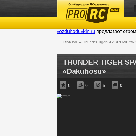
beta
vozduhoduvkin.ru
предлагает огро
→
Главная
Thunder Tiger SPARROWHAW
THUNDER TIGER S
«Dakuhosu»
0
0
5
0