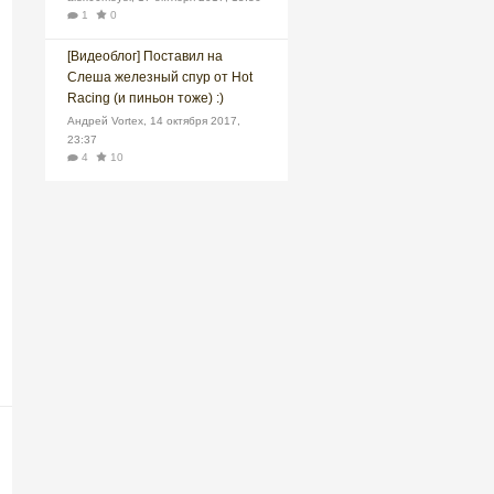
1
0
[Видеоблог] Поставил на
Слеша железный спур от Hot
Racing (и пиньон тоже) :)
Андрей Vortex
,
14 октября 2017,
23:37
4
10