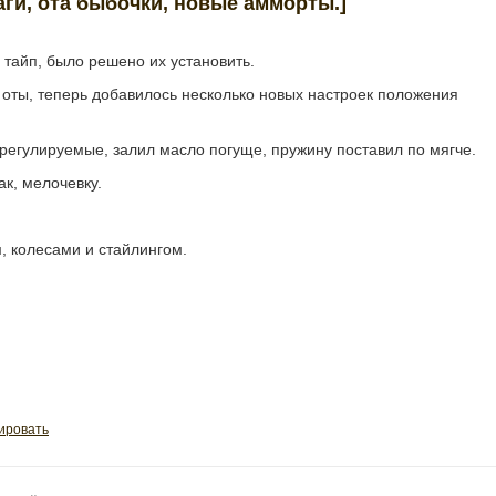
чаги, ота быбочки, новые амморты.]
 тайп, было решено их установить.
 оты, теперь добавилось несколько новых настроек положения
регулируемые, залил масло погуще, пружину поставил по мягче.
так, мелочевку.
м, колесами и стайлингом.
ировать