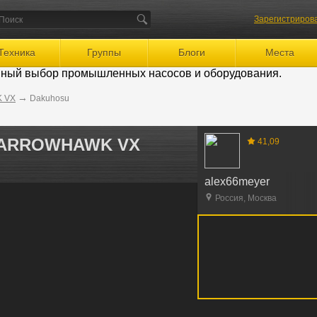
Зарегистриров
Техника
Группы
Блоги
Места
мный выбор промышленных насосов и оборудования.
→
K VX
Dakuhosu
PARROWHAWK VX
41,09
alex66meyer
Россия, Москва