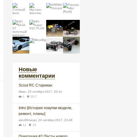
Новые
комментарии
Scout RC Старикан
Иван
,
25 октября 2017, 20:41
1
30,7
Intro [История покупки модели,
ремонт, планы]
alex66meyer
,
24 октября 2017, 23:48
11
15
Покатушка #2 [Тесты нового