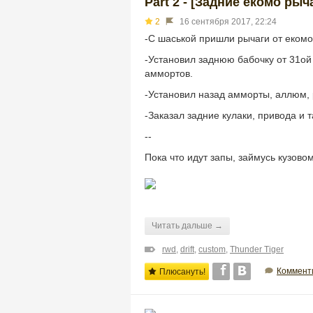
Part 2 - [Задние ёкомо ры
2
16 сентября 2017, 22:24
-С шаськой пришли рычаги от екомо
-Установил заднюю бабочку от 31ой
аммортов.
-Установил назад амморты, аллюм, 
-Заказал задние кулаки, привода и 
--
Пока что идут запы, займусь кузово
Читать дальше →
rwd
,
drift
,
custom
,
Thunder Tiger
Коммент
Плюсануть!