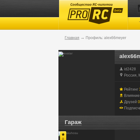
beta
→
Главная
Профиль: alex66meyer
alex66
id2428
Россия, 
Рейтинг
Влияни
Друзей
0
Подписч
Гараж
0