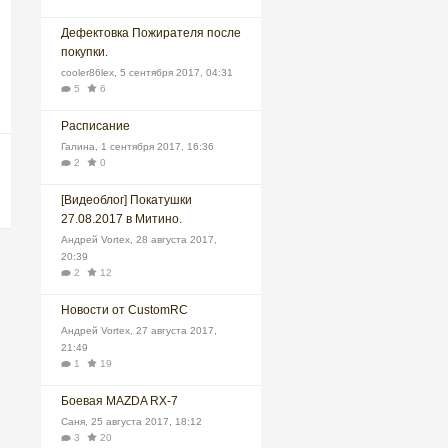
Дефектовка Пожирателя после
покупки.
cooler86lex
,
5 сентября 2017, 04:31
5
6
Расписание
Галина
,
1 сентября 2017, 16:36
2
0
[Видеоблог] Покатушки
27.08.2017 в Митино.
Андрей Vortex
,
28 августа 2017,
20:39
2
12
Новости от CustomRC
Андрей Vortex
,
27 августа 2017,
21:49
1
19
Боевая MAZDA RX-7
Саня
,
25 августа 2017, 18:12
3
20