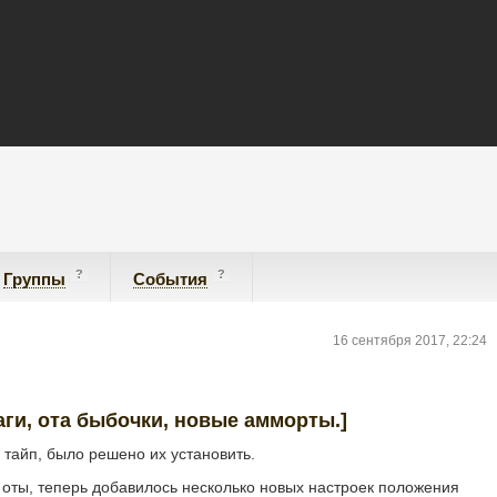
?
?
Группы
События
16 сентября 2017, 22:24
чаги, ота быбочки, новые амморты.]
 тайп, было решено их установить.
 оты, теперь добавилось несколько новых настроек положения