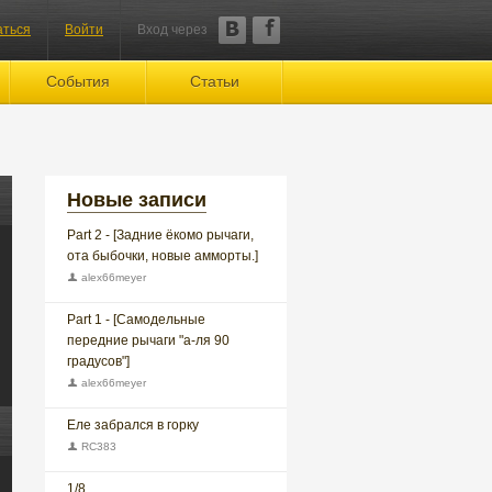
аться
Войти
Вход через
События
Статьи
Новые записи
Part 2 - [Задние ёкомо рычаги,
ота быбочки, новые амморты.]
alex66meyer
Part 1 - [Самодельные
передние рычаги "а-ля 90
градусов"]
alex66meyer
Еле забрался в горку
RC383
1/8