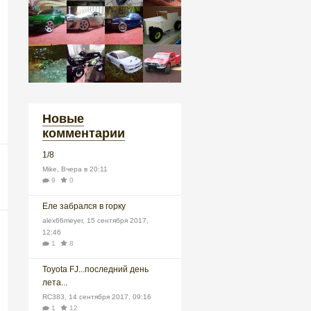
Новые
комментарии
1/8
Mike
,
Вчера в 20:11
9
0
Еле забрался в горку
alex66meyer
,
15 сентября 2017,
12:46
1
8
Toyota FJ...последний день
лета...
RC383
,
14 сентября 2017, 09:16
1
12