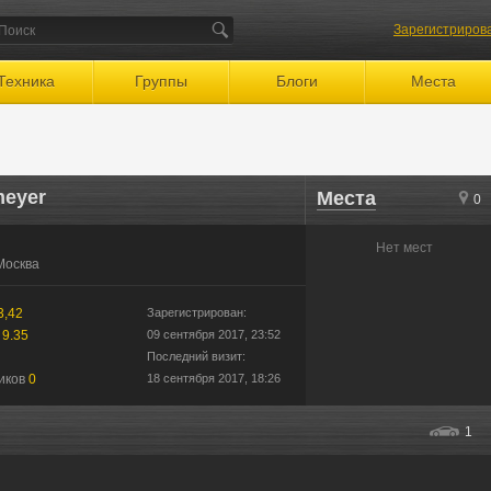
Зарегистриров
Техника
Группы
Блоги
Места
meyer
Места
0
Нет мест
Москва
3,42
Зарегистрирован:
е
9.35
09 сентября 2017, 23:52
Последний визит:
иков
0
18 сентября 2017, 18:26
1