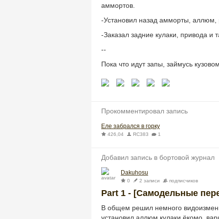
аммортов.
-Установил назад амморты, аллюм, 
-Заказал задние кулаки, привода и 
--
Пока что идут запы, займусь кузово
Прокомментировал запись
Еле забрался в горку
426,04
RC383
1
Добавил запись в бортовой журнал
Dakuhosu
0
2 записи
подписчиков
Part 1 - [Самодельные пер
В общем решил немного видоизмени
установил аллюм кулаки ёкомо. вари