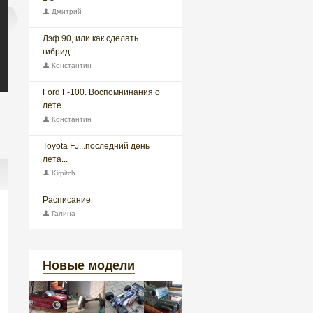
Дмитрий
Дэф 90, или как сделать
гибрид.
Константин
Ford F-100. Воспомнинания о
лете.
Константин
Toyota FJ...последний день
лета...
Kirpitch
Расписание
Галина
Новые модели