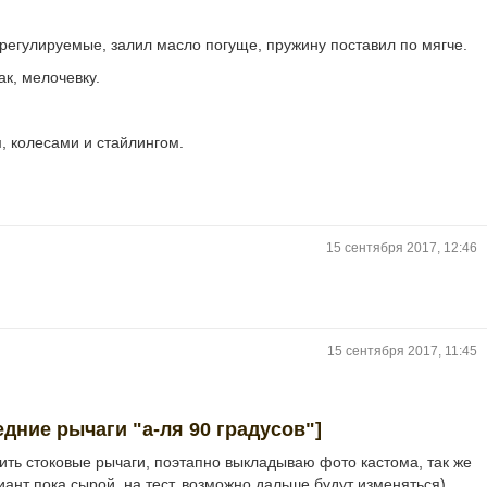
регулируемые, залил масло погуще, пружину поставил по мягче.
так, мелочевку.
м, колесами и стайлингом.
15 сентября 2017, 12:46
15 сентября 2017, 11:45
едние рычаги "а-ля 90 градусов"]
ть стоковые рычаги, поэтапно выкладываю фото кастома, так же
ант пока сырой, на тест, возможно дальше будут изменяться)