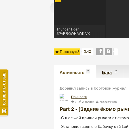
Thunder Tiger
SPARROWHAWK VX
Dakuhosu
3,42
Плюсануть!
?
?
Активность
Блог
Добавил запись в бортовой журнал
Dakuhosu
0
2 записи
подписчиков
Part 2 - [Задние ёкомо ры
-С шаськой пришли рычаги от екомо
-Установил заднюю бабочку от 31ой