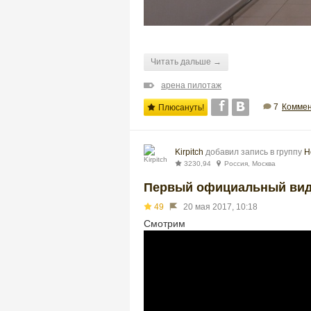
Читать дальше →
арена пилотаж
7
Коммен
Плюсануть!
Kirpitch
добавил запись в группу
Н
3230,94
Россия, Москва
Первый официальный видо
49
20 мая 2017, 10:18
См