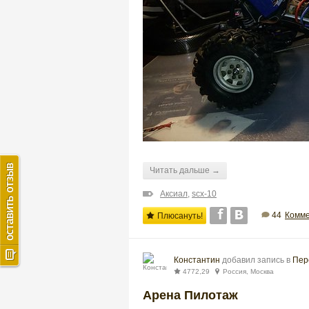
Читать дальше →
Аксиал
,
scx-10
44
Комме
Плюсануть!
Константин
добавил запись в
Пер
4772,29
Россия, Москва
Арена Пилотаж