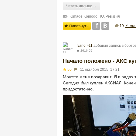
Читать дальше →
Gmade Komodo
,
ТО
,
Ревизия
19
Комме
Плюсануть!
Ivanoff-11
добавил запись в борт
2616,05
Начало положено - АКС ку
50
11 октября 2015, 17:21
Можете меня поздравит! Я в рядах
Сегодня был куплен АКСИАЛ. Конечн
придостаточно.