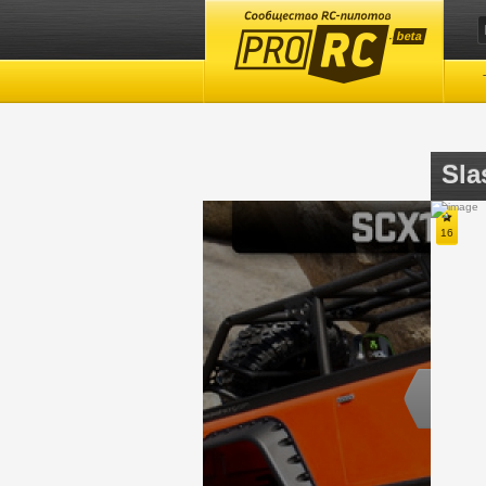
beta
Sl
67
32
16