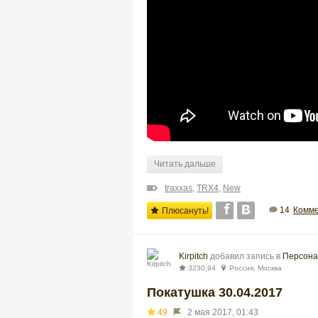
Читать дальше
traxxas
,
TRX4
,
New
14
Комме
Плюсануть!
Kirpitch
добавил запись в
Персона
3230,94
Россия, Москва
Покатушка 30.04.2017
49
2 мая 2017, 01:43