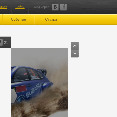
аться
Войти
Вход через
События
Статьи
21
DRX