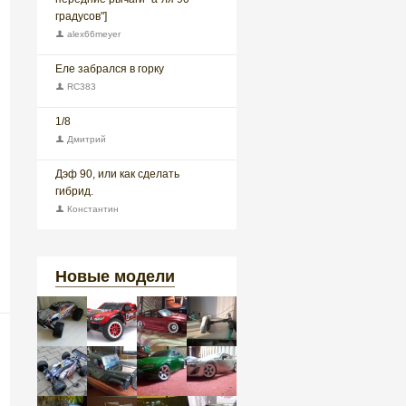
градусов"]
alex66meyer
Еле забрался в горку
RC383
1/8
Дмитрий
Дэф 90, или как сделать
гибрид.
Константин
Новые модели