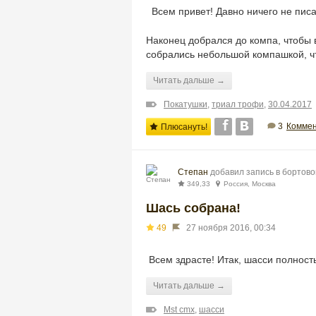
Всем привет! Давно ничего н
Наконец добрался до компа, чтобы 
собрались небольшой компашкой, ч
Читать дальше →
Покатушки
,
триал трофи
,
30.04.2017
3
Коммен
Плюсануть!
Степан
добавил запись в бортов
349,33
Россия, Москва
Шась собрана!
49
27 ноября 2016, 00:34
Всем здрасте! Итак, шасси полност
Читать дальше →
Mst cmx
,
шасси