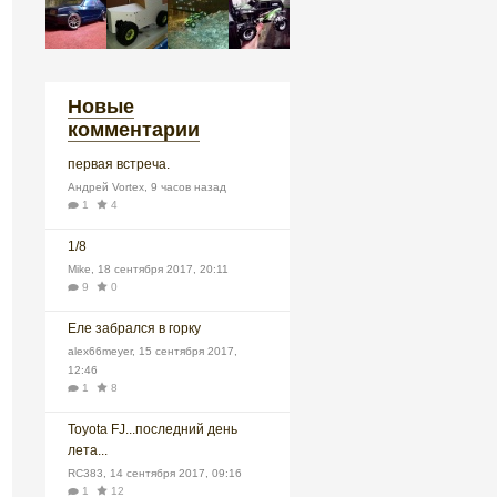
Новые
комментарии
первая встреча.
Андрей Vortex
,
9 часов назад
1
4
1/8
Mike
,
18 сентября 2017, 20:11
9
0
Еле забрался в горку
alex66meyer
,
15 сентября 2017,
12:46
1
8
Toyota FJ...последний день
лета...
RC383
,
14 сентября 2017, 09:16
1
12