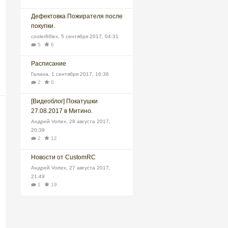
Дефектовка Пожирателя после
покупки.
cooler86lex
,
5 сентября 2017, 04:31
5
6
Расписание
Галина
,
1 сентября 2017, 16:36
2
0
[Видеоблог] Покатушки
27.08.2017 в Митино.
Андрей Vortex
,
28 августа 2017,
20:39
2
12
Новости от CustomRC
Андрей Vortex
,
27 августа 2017,
21:49
1
19