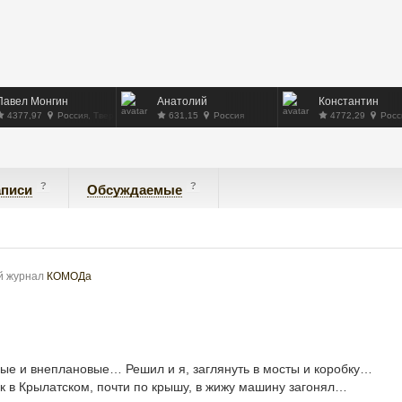
Павел Монгин
Анатолий
Константин
4377,97
Россия, Тверь
631,15
Россия
4772,29
Росс
?
?
аписи
Обсуждаемые
ой журнал
КОМОДа
вые и внеплановые… Решил и я, заглянуть в мосты и коробку…
как в Крылатском, почти по крышу, в жижу машину загонял…