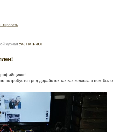
нтировать
овой журнал
УАЗ ПАТРИОТ
плен!
 трофийщиков!
о потребуется ряд доработок так как колхоза в нем было