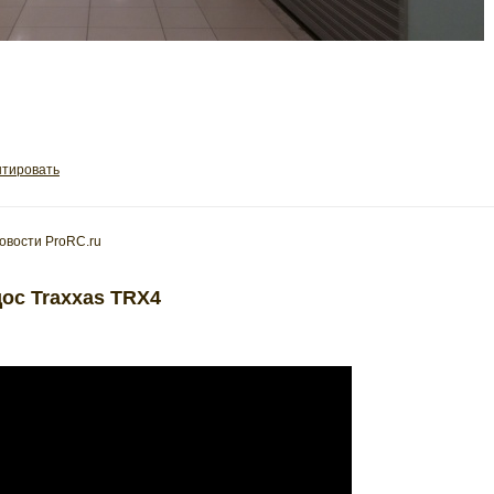
тировать
овости ProRC.ru
с Traxxas TRX4
отрим