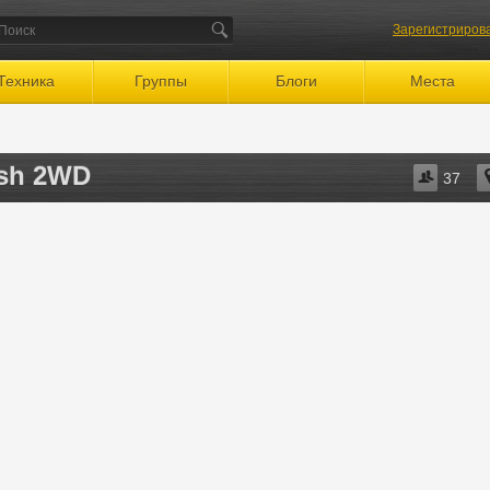
Зарегистриров
Техника
Группы
Блоги
Места
ash 2WD
37