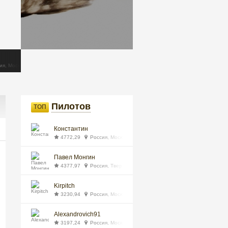
maxiiim63
Влад
35,12
Россия
87,92
Россия, Екатеринбург
ия, Москва
Пилотов
ТОП
Константин
4772,29
Россия, Москва
Павел Монгин
4377,97
Россия, Тверь
Kirpitch
3230,94
Россия, Москва
Alexandrovich91
3197,24
Россия, Москва