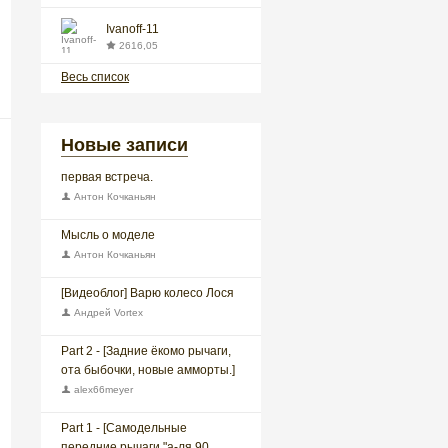
Ivanoff-11
2616,05
Весь список
Новые записи
первая встреча.
Антон Кочканьян
Мысль о моделе
Антон Кочканьян
[Видеоблог] Варю колесо Лося
Андрей Vortex
Part 2 - [Задние ёкомо рычаги,
ота быбочки, новые амморты.]
alex66meyer
Part 1 - [Самодельные
передние рычаги "а-ля 90