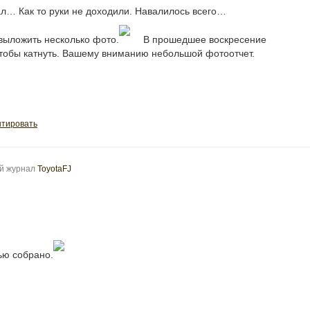
е писал… Как то руки не доходили. Навалилось всего…
выложить несколько фото.
В прошедшее воскресение
тобы катнуть. Вашему вниманию небольшой фотоотчет.
тировать
ой журнал
ToyotaFJ
ью собрано.