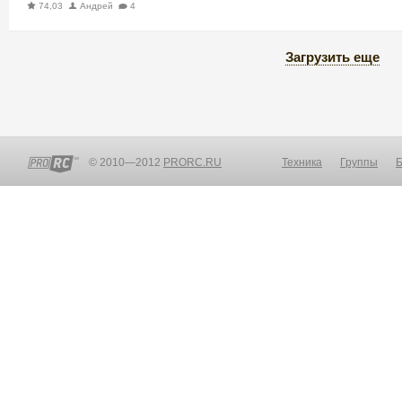
74,03
Андрей
4
Загрузить еще
© 2010—2012
PRORC.RU
Техника
Группы
Б