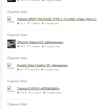
30,8
2 записи
0 подписчиков
Оценил блог
Yokomo DRIFT PACKAGE TYPE C (CLONE) «Fake Type-C»
31,2
1 запись
1 подписчик
Оценил блог
3Racing Sakura D3 «Шкурапорш»
39,8
4 записи
3 подписчика
Оценил блог
Kyosho Giga Crusher SF «Зюзюкала»
42
8 записей
2 подписчика
Оценил блог
Traxxas E-REVO «ЕРЕВАШКА»
102,9
2 записи
3 подписчика
Оценил блог