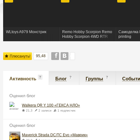
WLtoys A979 Монстрик
Remo Hobby Scorpion Remo
Самоделка M
Hobby Scorpion 4WD RTR
printing
1:8 2.4G-RM8051
95,48
Плюсануть!
?
?
?
Активность
Блог
Группы
Событ
Оценил блог
Walkera QR Y 100 «ГЕКСА НЛО»
21,3
2 записи
1 подписчик
Оценил блог
Maverick Strada DC/TC Evo «Маврик»