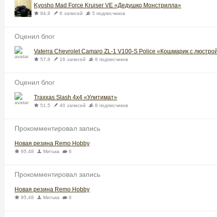
Kyosho Mad Force Kruiser VE «Дедушко Монстрилла»
94,8
6 записей
5 подписчиков
Оценил блог
Vaterra Chevrolet Camaro ZL-1 V100-S Police «Кошмарик с люстро
57,8
16 записей
8 подписчиков
Оценил блог
Traxxas Slash 4x4 «Улитимат»
51,5
40 записей
8 подписчиков
Прокомментировал запись
Новая резина Remo Hobby
95,48
Митька
6
Прокомментировал запись
Новая резина Remo Hobby
95,48
Митька
6