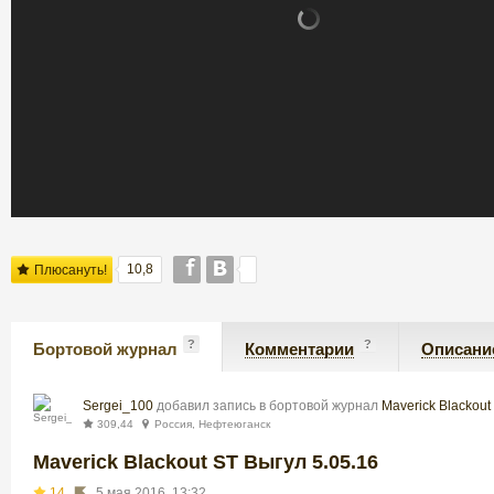
10,8
Плюсануть!
?
?
Бортовой журнал
Комментарии
Описани
Sergei_100
добавил запись в бортовой журнал
Maverick Blackout
309,44
Россия, Нефтеюганск
Maverick Blackout ST Выгул 5.05.16
14
5 мая 2016, 13:32