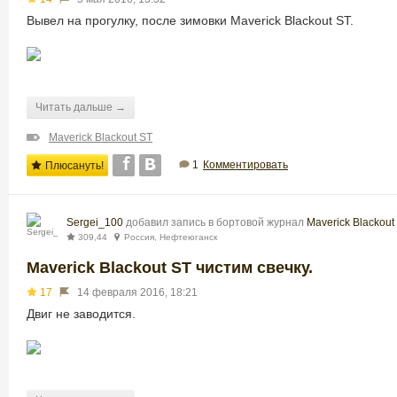
Вывел на прогулку, после зимовки Maverick Blackout ST.
Читать дальше →
Maverick Blackout ST
1
Комментировать
Плюсануть!
Sergei_100
добавил запись в бортовой журнал
Maverick Blackout
309,44
Россия, Нефтеюганск
Maverick Blackout ST чистим свечку.
17
14 февраля 2016, 18:21
Двиг не заводится.