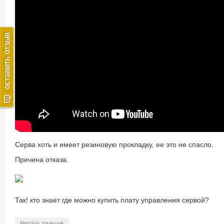
Серва хоть и имеет резиновую прокладку, ее это не спасло.
Причина отказа.
Так! кто знает где можно купить плату управления сервой?
Читать дальше