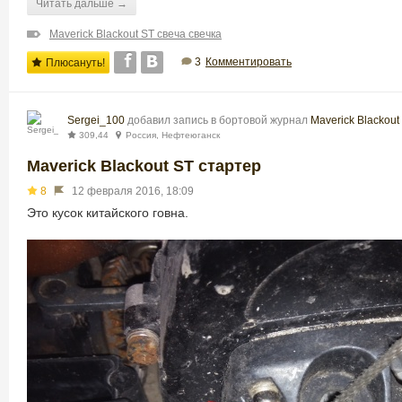
Читать дальше →
Maverick Blackout ST свеча свечка
3
Комментировать
Плюсануть!
Sergei_100
добавил запись в бортовой журнал
Maverick Blackout
309,44
Россия, Нефтеюганск
Maverick Blackout ST стартер
8
12 февраля 2016, 18:09
Это кусок китайского говна.