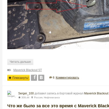
Читать дальше
Maverick Blackout ST
6
Комментировать
Плюсануть!
Sergei_100
добавил запись в бортовой журнал
Maverick Blackout
309,44
Россия, Нефтеюганск
Что же было за все это время с Maverick Black