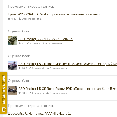
Прокомментировал запись
Куплю ASSOCIATED Rival в хорошем или отличном состоянии
4,63
DasFingeR
1
Оценил блог
BSD Racing BS809T «BS809 Тюнинг»
17
1 запись
5 подписчиков
Оценил блог
BSD Racing 1:5 Off-Road Monster Truck 4WD «Бесколлекторный м
18,2
0 записей
5 подписчиков
Оценил блог
BSD Racing 1:5 Off-Road Buggy 4WD «Бесколлекторная багги 5 м
23,6
6 записей
8 подписчиков
Прокомментировал запись
Шооссейка?.. Не-не-не...РАЛЛИ!!.. Часть 1.