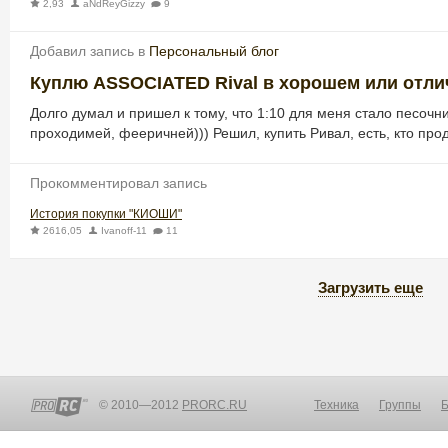
2,93
aNdReyGizzy
9
Добавил запись в
Персональный блог
Куплю ASSOCIATED Rival в хорошем или отли
Долго думал и пришел к тому, что 1:10 для меня стало песочни
проходимей, фееричней))) Решил, купить Ривал, есть, кто прод
Прокомментировал запись
История покупки "КИОШИ"
2616,05
Ivanoff-11
11
Загрузить еще
© 2010—2012
PRORC.RU
Техника
Группы
Б