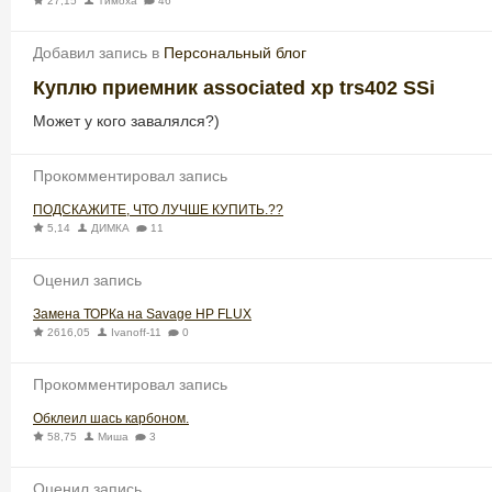
27,15
Тимоха
46
Добавил запись в
Персональный блог
Куплю приемник associated xp trs402 SSi
Может у кого завалялся?)
Прокомментировал запись
ПОДСКАЖИТЕ, ЧТО ЛУЧШЕ КУПИТЬ.??
5,14
ДИМКА
11
Оценил запись
Замена ТОРКа на Savage HP FLUX
2616,05
Ivanoff-11
0
Прокомментировал запись
Обклеил шась карбоном.
58,75
Миша
3
Оценил запись