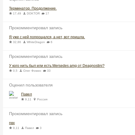
Терминатор. Продолжение.
17,49
DOKTOR
17
Прокомментировал запись
Я уже с ней попрощался, а нет, вот пришла.
32,86
WhiteDragon
6
Прокомментировал запись
У кого нить был или есть Mersedes amg от Deagnostini?
0,5
Олег Фомин
33
Оценил пользователя
Павел
9,11
Россия
Прокомментировал запись
пвх
9,11
Павел
3