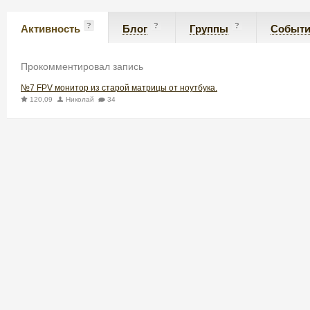
?
?
?
Активность
Блог
Группы
Событ
Прокомментировал запись
№7 FPV монитор из старой матрицы от ноутбука.
120,09
Николай
34