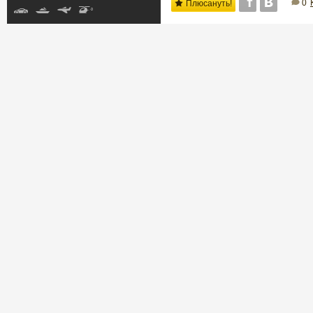
0
Плюсануть!