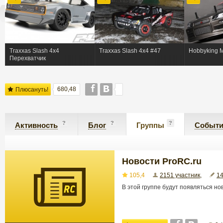
Traxxas Slash 4x4
Traxxas Slash 4x4 #47
Hobbyking M
Перехватчик
680,48
Плюсануть!
?
?
?
Активность
Блог
Группы
Событ
Новости ProRC.ru
105,4
2151 участник
,
14
В этой группе будут появляться но