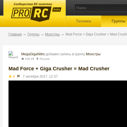
beta
Техника
Группы
→
→
→
Главная
Группы
Монстры
Mad Force + Giga Crusher = Mad Crush
MegaGigaNitro
добавил запись в группу
Монстры
106,28
Россия
Mad Force + Giga Crusher = Mad Crusher
4
7 октября 2017, 12:37