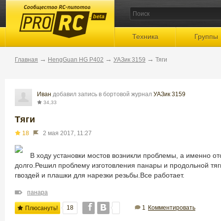
beta
Техника
Группы
→
→
→
Главная
HengGuan HG P402
УАЗик 3159
Тяги
Иван
добавил запись в бортовой журнал
УАЗик 3159
34,33
Тяги
18
2 мая 2017, 11:27
В ходу установки мостов возникли проблемы, а именно от
долго.Решил проблему изготовления панары и продольной тяг
гвоздей и плашки для нарезки резьбы.Все работает.
панара
18
1
Комментировать
Плюсануть!