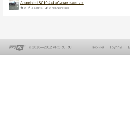
Associated SC10 4x4 «Синие счастье»
0
3 записи
0 подписчиков
© 2010—2012
PRORC.RU
Техника
Группы
Б