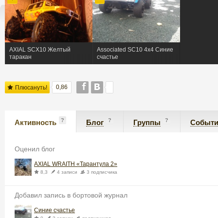
AXIAL SCX10 Желтый
Associated SC10 4x4 Синие
таракан
счастье
0,86
Плюсануть!
?
?
?
Активность
Блог
Группы
Событ
Оценил блог
AXIAL WRAITH «Тарантула 2»
8,3
4 записи
3 подписчика
Добавил запись в бортовой журнал
Синие счастье