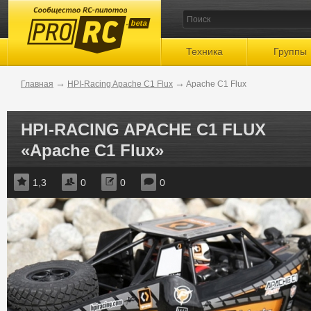
beta
Техника
Группы
→
→
Главная
HPI-Racing Apache C1 Flux
Apache C1 Flux
HPI-RACING APACHE C1 FLUX
«Apache C1 Flux»
1,3
0
0
0