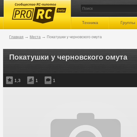
beta
Техника
Группы
→
→
Главная
Места
Покатушки у черновского омута
Покатушки у черновского омута
1,3
1
1