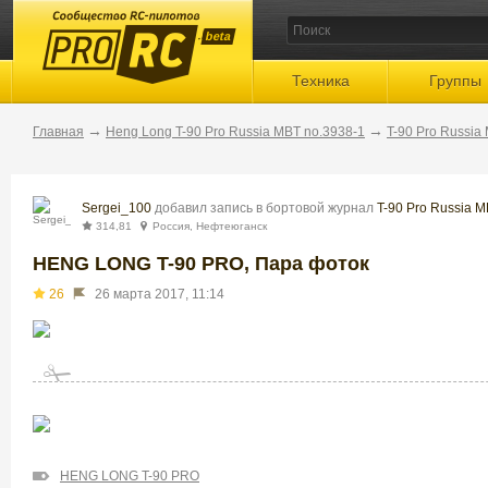
beta
Техника
Группы
→
→
Главная
Heng Long T-90 Pro Russia MBT no.3938-1
T-90 Pro Russia
Sergei_100
добавил запись в бортовой журнал
T-90 Pro Russia M
314,81
Россия, Нефтеюганск
HENG LONG T-90 PRO, Пара фоток
26
26 марта 2017, 11:14
HENG LONG T-90 PRO